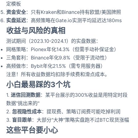
定模板
资金安全
：只有Kraken和Binance持有欧盟/美国牌照
实盘延迟
：高频策略在Gate.io实测平均延迟达180ms
收益与风险的真相
测试期间（2023.10-2024.1）的实盘数据：
网格策略：Pionex年化14.3%（但需手动补保证金）
三角套利：Binance年化9.8%（受限于流动性）
高频做市：Bybit年化21.5%（需专用服务器）
注意！所有收益数据均扣除手续费和滑点成本。
小白最易踩的3个坑
1.
迷信回测数据
：某平台展示的300%收益是用特定时段
数据"挑出来的"
2.
忽视隐性成本
：提现费、策略订阅费可能吃掉利润
3.
盲目跟单
：大部分"大神"策略实盘跑不过BTC现货涨幅
这些平台要小心