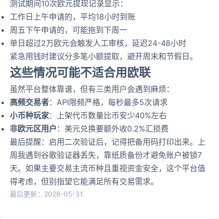
测试期间10次欧元提现记录显示：
工作日上午申请的，平均18小时到账
周五下午申请的，可能拖到下周一
单日超过2万欧元会触发人工审核，延迟24-48小时
紧急用钱时建议分多笔小额提取，避开周末和节假日。
这些情况可能不适合用欧联
虽然平台整体靠谱，但有三类用户会遇到麻烦：
高频交易者
：API限频严格，每秒最多5次请求
小币种玩家
：上架代币数量比币安少40%左右
非欧元区用户
：美元兑换要额外收0.2%汇损费
最后提醒：启用二次验证后，记得把备用码打印出来。上
周我遇到谷歌验证器丢失，靠纸质备份才避免账户被锁7
天。如果主要交易主流币种且重视资金安全，这个平台值
得考虑，但别指望它能满足所有交易需求。
最后更新：2026-05-31