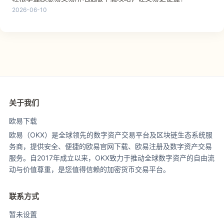
2026-06-10
关于我们
欧易下载
欧易（OKX）是全球领先的数字资产交易平台及区块链生态系统服
务商，提供安全、便捷的欧易官网下载、欧易注册及数字资产交易
服务。自2017年成立以来，OKX致力于推动全球数字资产的自由流
动与价值尊重，是您值得信赖的加密货币交易平台。
联系方式
暂未设置