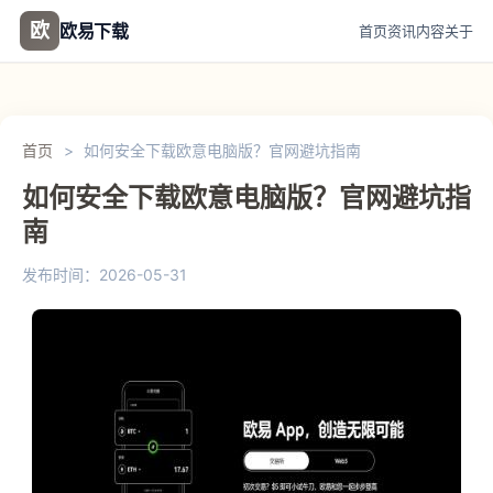
欧
欧易下载
首页
资讯
内容
关于
首页
>
如何安全下载欧意电脑版？官网避坑指南
如何安全下载欧意电脑版？官网避坑指
南
发布时间：2026-05-31