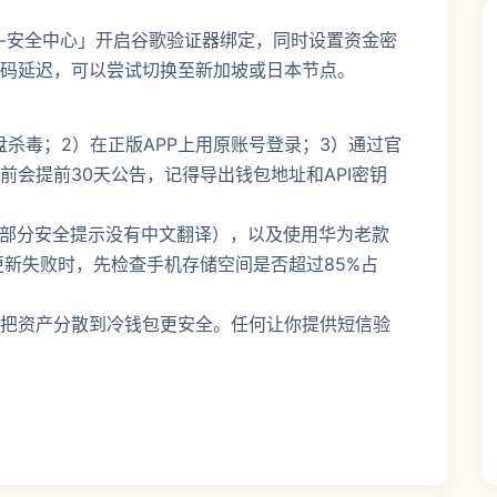
户-安全中心」开启谷歌验证器绑定，同时设置资金密
码延迟，可以尝试切换至新加坡或日本节点。
杀毒；2）在正版APP上用原账号登录；3）通过官
会提前30天公告，记得导出钱包地址和API密钥
（部分安全提示没有中文翻译），以及使用华为老款
更新失败时，先检查手机存储空间是否超过85%占
定期把资产分散到冷钱包更安全。任何让你提供短信验