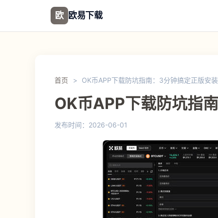
欧
欧易下载
首页
>
OK币APP下载防坑指南：3分钟搞定正版安
OK币APP下载防坑指
发布时间：2026-06-01