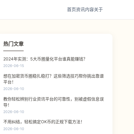
首页
资讯
内容
关于
热门文章
2024年实测：5大币圈量化平台谁真能赚钱？
2026-06-15
想在加密货币圈稳扎稳打？这些筛选技巧帮你挑出靠谱
平台！
2026-06-10
教你轻松辨别行业资讯平台的可靠性，别被虚假信息误
导！
2026-06-10
不用纠结，轻松搞定OK币的正规下载方法！
2026-06-10