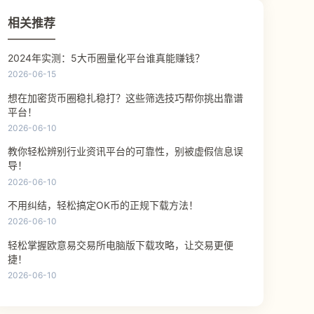
相关推荐
2024年实测：5大币圈量化平台谁真能赚钱？
2026-06-15
想在加密货币圈稳扎稳打？这些筛选技巧帮你挑出靠谱
平台！
2026-06-10
教你轻松辨别行业资讯平台的可靠性，别被虚假信息误
导！
2026-06-10
不用纠结，轻松搞定OK币的正规下载方法！
2026-06-10
轻松掌握欧意易交易所电脑版下载攻略，让交易更便
捷！
2026-06-10