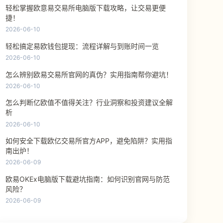
轻松掌握欧意易交易所电脑版下载攻略，让交易更便
捷！
2026-06-10
轻松搞定易欧钱包提现：流程详解与到账时间一览
2026-06-10
怎么辨别欧易交易所官网的真伪？实用指南帮你避坑！
2026-06-10
怎么判断亿欧值不值得关注？行业洞察和投资建议全解
析
2026-06-10
如何安全下载欧亿交易所官方APP，避免陷阱？实用指
南出炉！
2026-06-09
欧易OKEx电脑版下载避坑指南：如何识别官网与防范
风险？
2026-06-09