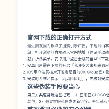
官网下载的正确打开方式
最近朋友因为误点了搜索引擎广告，下载到山寨A
单：打开浏览器直接输入官网地址（建议手动输
载」折叠菜单。安卓用户点击会跳转至APK下载页，
安卓用户需在下载前开启「允许安装未知来源应
iOS用户注意核对开发者是否为OK Group官方
安装时系统若提示「高风险应用」，先核对安装
这些伪装手段要当心
第三方渠道常玩这些把戏：1）套用官方LOGO
装包；3）假冒客服私信发更新链接。去年就有