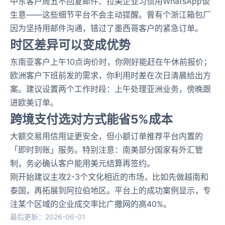
中东客户周五不回复邮件、拉美企业习惯用WhatsApp谈
生意——这些细节平台不会主动提醒。曾有个浙江箱包厂
因为坚持用邮件沟通，错过了墨西哥客户的紧急订单。
时区差异可以变成优势
东南亚客户上午10点询价时，你刚好能赶在午休前报价；
欧洲客户下班前发的需求，你利用时差在次日清晨给出方
案。建议设置两个工作时段：上午处理亚洲业务，傍晚跟
进欧美订单。
跨境支付选对方式能省5%成本
大额交易用信用证更安全，但小额订单推荐平台内置的
「即时到账」服务。特别注意：南美部分国家有外汇管
制，务必确认客户能用美元结算再签约。
刚开始建议主攻2-3个文化相近的市场，比如先做越南和
泰国，再拓展到阿拉伯地区。平台上的成功案例显示，专
注某个区域的企业成交率比广撒网的高40%。
最后更新：2026-06-01