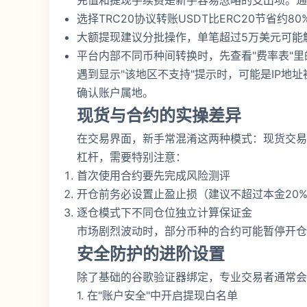
充值和提现手续费是新手容易忽略的支出项。通
选择TRC20协议转账USDT比ERC20节省约8
大额提现建议分批操作，单笔超过5万美元可能
平台内部不同币种间转换时，先查看"费率表"
遇到显示"该地区不支持"提示时，可能是IP地
确认账户属地。
现货与合约的实操差异
在交易界面，新手常混淆这两种模式：现货交易
杠杆，需要特别注意：
首次使用合约要先完成风险测评
开仓前务必设置止盈止损（建议不超过本金20
逐仓模式下不同仓位独立计算保证金
市场剧烈波动时，部分币种的合约可能暂停开仓
安全防护的进阶设置
除了基础的谷歌验证器绑定，专业交易者通常会
1. 在"账户安全"中开启提现白名单