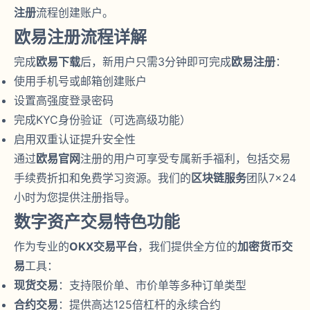
注册
流程创建账户。
欧易注册流程详解
完成
欧易下载
后，新用户只需3分钟即可完成
欧易注册
：
使用手机号或邮箱创建账户
设置高强度登录密码
完成KYC身份验证（可选高级功能）
启用双重认证提升安全性
通过
欧易官网
注册的用户可享受专属新手福利，包括交易
手续费折扣和免费学习资源。我们的
区块链服务
团队7×24
小时为您提供注册指导。
数字资产交易特色功能
作为专业的
OKX交易平台
，我们提供全方位的
加密货币交
易
工具：
现货交易
：支持限价单、市价单等多种订单类型
合约交易
：提供高达125倍杠杆的永续合约