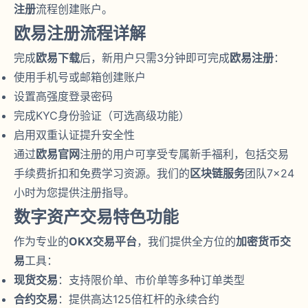
注册
流程创建账户。
欧易注册流程详解
完成
欧易下载
后，新用户只需3分钟即可完成
欧易注册
：
使用手机号或邮箱创建账户
设置高强度登录密码
完成KYC身份验证（可选高级功能）
启用双重认证提升安全性
通过
欧易官网
注册的用户可享受专属新手福利，包括交易
手续费折扣和免费学习资源。我们的
区块链服务
团队7×24
小时为您提供注册指导。
数字资产交易特色功能
作为专业的
OKX交易平台
，我们提供全方位的
加密货币交
易
工具：
现货交易
：支持限价单、市价单等多种订单类型
合约交易
：提供高达125倍杠杆的永续合约