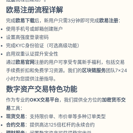
欧易注册流程详解
完成
欧易下载
后，新用户只需3分钟即可完成
欧易注册
：
使用手机号或邮箱创建账户
设置高强度登录密码
完成KYC身份验证（可选高级功能）
启用双重认证提升安全性
通过
欧易官网
注册的用户可享受专属新手福利，包括交易
手续费折扣和免费学习资源。我们的
区块链服务
团队7×24
小时为您提供注册指导。
数字资产交易特色功能
作为专业的
OKX交易平台
，我们提供全方位的
加密货币交
易
工具：
现货交易
：支持限价单、市价单等多种订单类型
合约交易
：提供高达125倍杠杆的永续合约