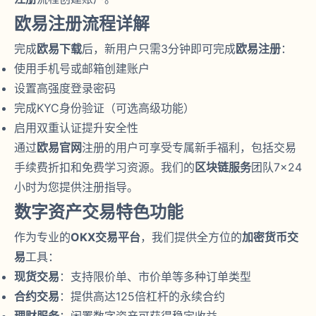
欧易注册流程详解
完成
欧易下载
后，新用户只需3分钟即可完成
欧易注册
：
使用手机号或邮箱创建账户
设置高强度登录密码
完成KYC身份验证（可选高级功能）
启用双重认证提升安全性
通过
欧易官网
注册的用户可享受专属新手福利，包括交易
手续费折扣和免费学习资源。我们的
区块链服务
团队7×24
小时为您提供注册指导。
数字资产交易特色功能
作为专业的
OKX交易平台
，我们提供全方位的
加密货币交
易
工具：
现货交易
：支持限价单、市价单等多种订单类型
合约交易
：提供高达125倍杠杆的永续合约
理财服务
：闲置数字资产可获得稳定收益