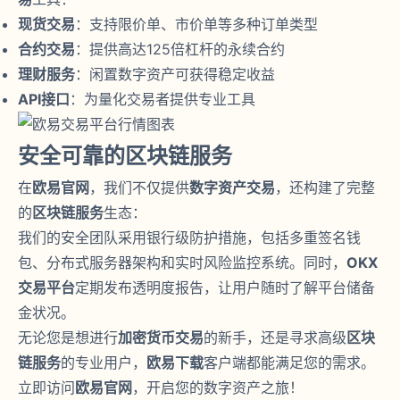
现货交易
：支持限价单、市价单等多种订单类型
合约交易
：提供高达125倍杠杆的永续合约
理财服务
：闲置数字资产可获得稳定收益
API接口
：为量化交易者提供专业工具
安全可靠的区块链服务
在
欧易官网
，我们不仅提供
数字资产交易
，还构建了完整
的
区块链服务
生态：
我们的安全团队采用银行级防护措施，包括多重签名钱
包、分布式服务器架构和实时风险监控系统。同时，
OKX
交易平台
定期发布透明度报告，让用户随时了解平台储备
金状况。
无论您是想进行
加密货币交易
的新手，还是寻求高级
区块
链服务
的专业用户，
欧易下载
客户端都能满足您的需求。
立即访问
欧易官网
，开启您的数字资产之旅！